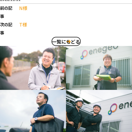
N様
前の記
事
T様
次の記
事
一覧にもどる