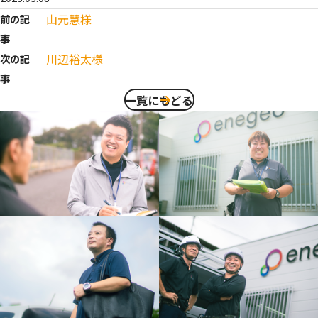
山元慧様
前の記
事
川辺裕太様
次の記
事
一覧にもどる