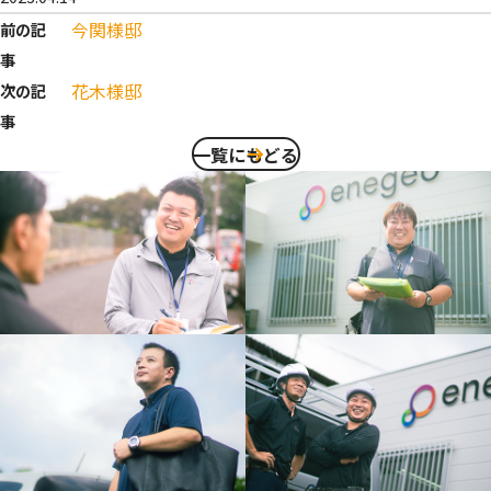
今関様邸
前の記
事
花木様邸
次の記
事
一覧にもどる