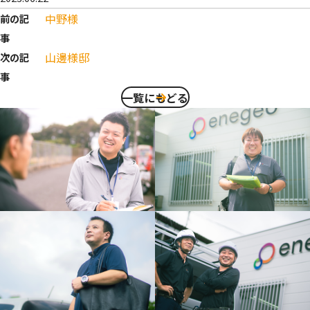
中野様
前の記
事
山邊様邸
次の記
事
一覧にもどる