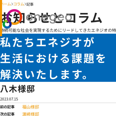
ホーム
コラム
記事
お知らせとコラム
持続可能な社会を実現するためにリードしてきたエネジオの特
私たちエネジオが
生活における課題を
解決いたします。
八木様邸
2023.07.15
福山様邸
前の記事
濵﨑様邸
次の記事