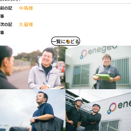
中馬様
前の記
事
久留様
次の記
事
一覧にもどる