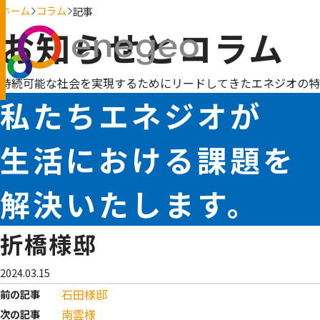
ホーム
コラム
記事
お知らせとコラム
持続可能な社会を実現するためにリードしてきたエネジオの特
私たちエネジオが
生活における課題を
解決いたします。
折橋様邸
2024.03.15
石田様邸
前の記事
南雲様
次の記事