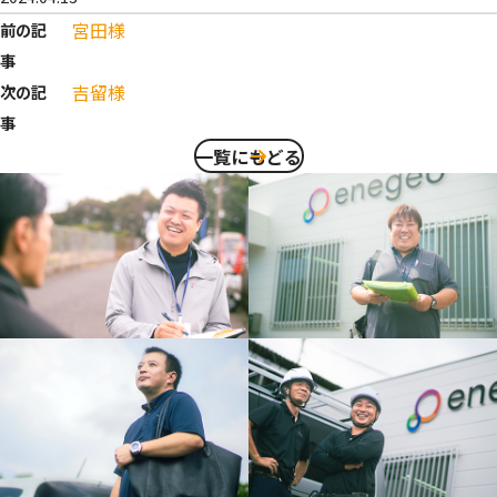
宮田様
前の記
事
吉留様
次の記
事
一覧にもどる