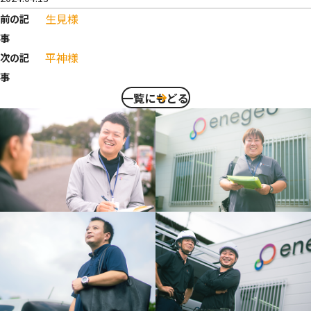
生見様
前の記
事
平神様
次の記
事
一覧にもどる