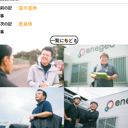
當寺盛様
前の記
事
鹿島様
次の記
事
一覧にもどる