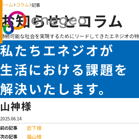
ホーム
コラム
記事
お知らせとコラム
持続可能な社会を実現するためにリードしてきたエネジオの特
私たちエネジオが
生活における課題を
解決いたします。
山神様
2025.06.14
岩下様
前の記事
福山様
次の記事