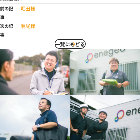
堀田様
前の記
事
飯尾様
次の記
事
一覧にもどる