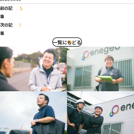
S
前の記
事
I
次の記
事
一覧にもどる