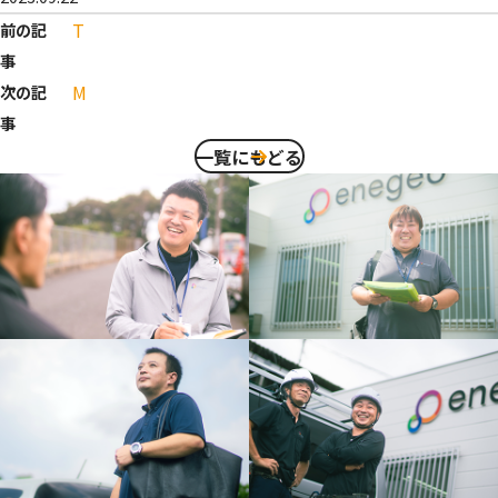
T
前の記
事
M
次の記
事
一覧にもどる