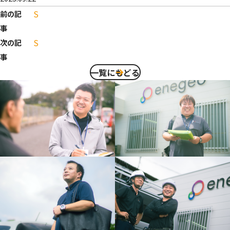
S
前の記
事
S
次の記
事
一覧にもどる