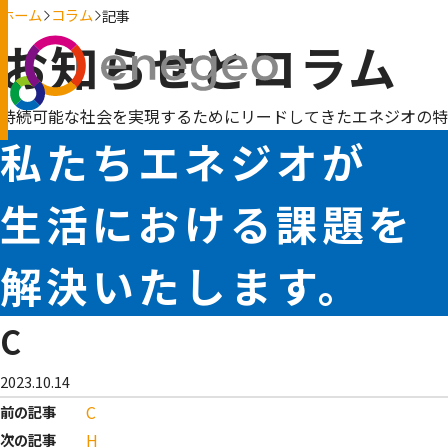
ホーム
コラム
記事
お知らせとコラム
持続可能な社会を実現するためにリードしてきたエネジオの特
私たちエネジオが
生活における課題を
解決いたします。
C
2023.10.14
C
前の記事
H
次の記事