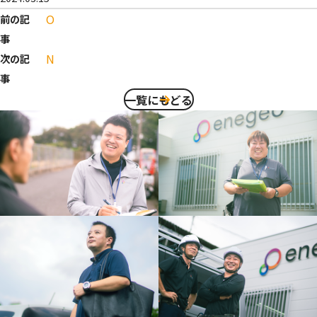
O
前の記
事
N
次の記
事
一覧にもどる