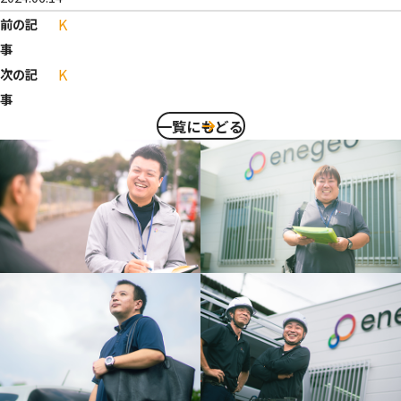
K
前の記
事
K
次の記
事
一覧にもどる