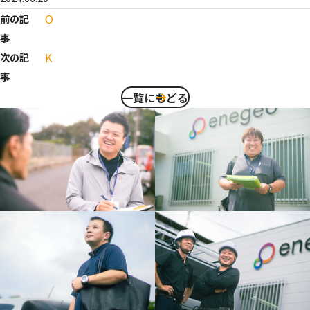
O
前の記
事
K
次の記
事
一覧にもどる