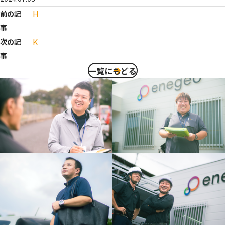
H
前の記
事
K
次の記
事
一覧にもどる