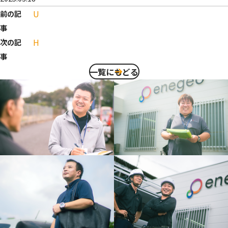
U
前の記
事
H
次の記
事
一覧にもどる