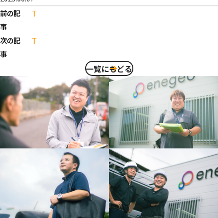
T
前の記
事
T
次の記
事
一覧にもどる