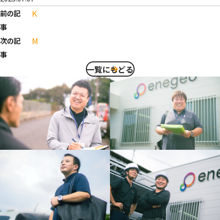
K
前の記
事
M
次の記
事
一覧にもどる