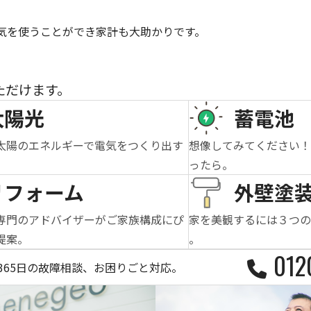
電気を使うことができ家計も大助かりです。
ただけます。
太陽光
蓄電池
太陽のエネルギーで電気をつくり出す
想像してみてください
ったら。
リフォーム
外壁塗
専門のアドバイザーがご家族構成にぴ
家を美観するには３つ
提案。
。
012
間365日の故障相談、お困りごと対応。