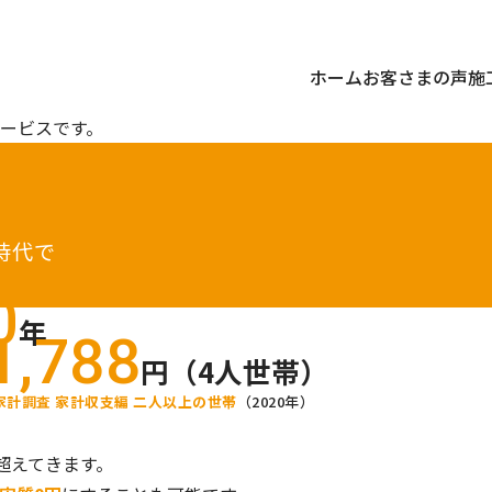
ホーム
お客さまの声
施
ービスです。
時代で
0
年
1,788
円（4人世帯）
家計調査 家計収支編 二人以上の世帯
（2020年）
超えてきます。