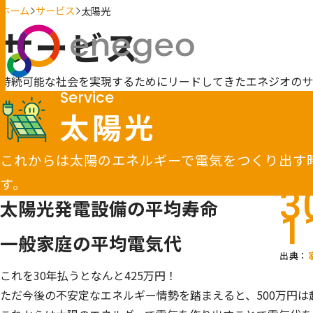
ホーム
サービス
太陽光
サービス
持続可能な社会を実現するためにリードしてきたエネジオのサ
Service
太陽光
これからは太陽のエネルギーで電気をつくり出す
す。
3
太陽光発電設備の平均寿命
1
一般家庭の平均電気代
出典：
これを30年払うとなんと425万円！
ただ今後の不安定なエネルギー情勢を踏まえると、500万円は